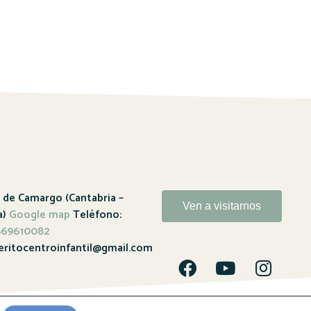
a de Camargo (Cantabria –
Ven a visitarnos
a)
Google map
Teléfono:
 669610082
eritocentroinfantil@gmail.com