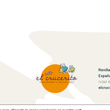
Revill
Españ
(+34)
elcruc