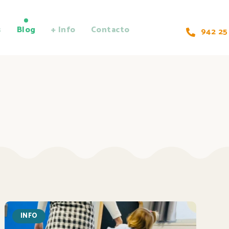
s
Blog
+ Info
Contacto
942 25
INFO