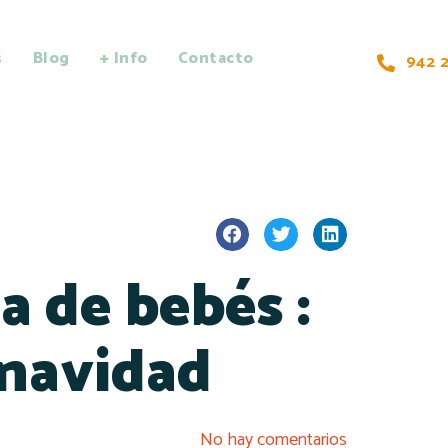
s
Blog
+ Info
Contacto
942 2
a de bebés :
 navidad
No hay comentarios