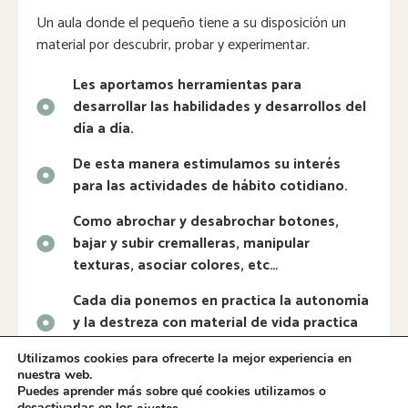
Un aula donde el pequeño tiene a su disposición un
material por descubrir, probar y experimentar.
Les aportamos herramientas para
desarrollar las habilidades y desarrollos del
día a día.
De esta manera estimulamos su interés
para las actividades de hábito cotidiano.
Como abrochar y desabrochar botones,
bajar y subir cremalleras, manipular
texturas, asociar colores, etc…
Cada dia ponemos en practica la autonomía
y la destreza con material de vida practica
de la metodología Montessori.
Utilizamos cookies para ofrecerte la mejor experiencia en
nuestra web.
Trabajamos proyectos por intereses de los
Puedes aprender más sobre qué cookies utilizamos o
niños, descubrimos el arte y conocemos
desactivarlas en los
.