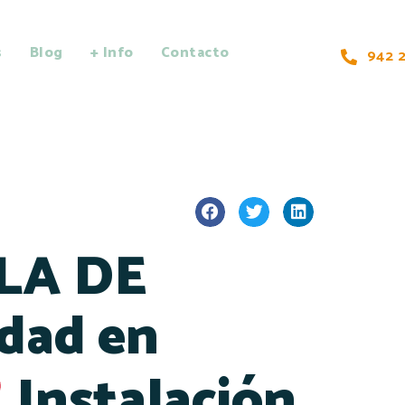
s
Blog
+ Info
Contacto
942 2
ULA DE
idad en
Instalación