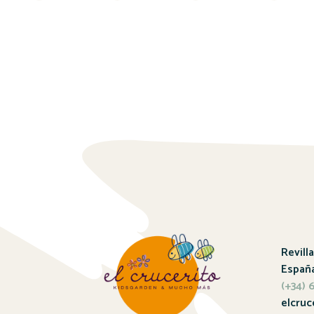
Revill
Españ
(+34)
elcruc