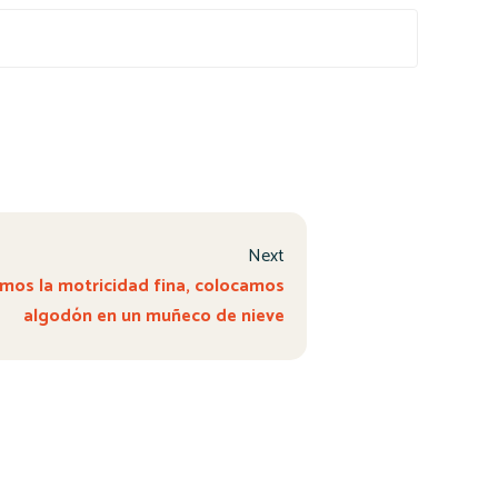
Next
mos la motricidad fina, colocamos
algodón en un muñeco de nieve