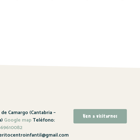
a de Camargo (Cantabria –
Ven a visitarnos
a)
Google map
Teléfono:
 669610082
eritocentroinfantil@gmail.com