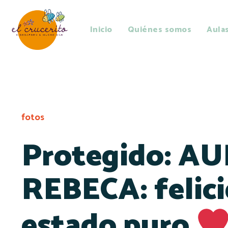
Inicio
Quiénes somos
Aula
fotos
Protegido: A
REBECA: felic
estado puro