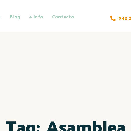
s
Blog
+ Info
Contacto
942 2
Tag:
Asamblea