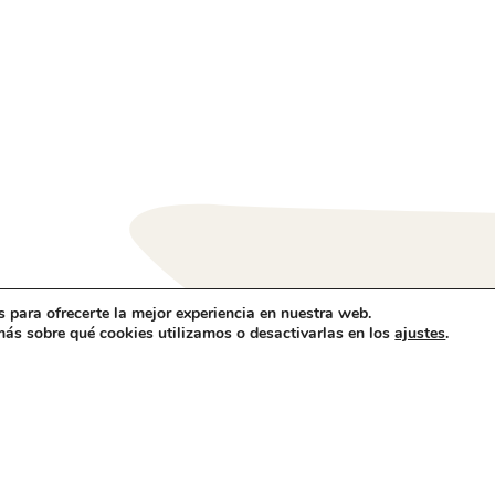
 para ofrecerte la mejor experiencia en nuestra web.
ás sobre qué cookies utilizamos o desactivarlas en los
.
ajustes
Revill
Españ
(+34)
elcruc