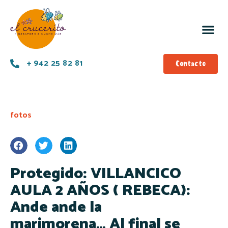
+ 942 25 82 81
Contacto
fotos
Protegido: VILLANCICO
AULA 2 AÑOS ( REBECA):
Ande ande la
marimorena… Al final se