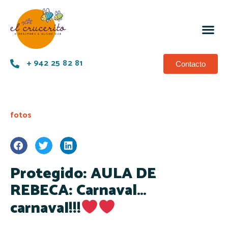
+ 942 25 82 81
Contacto
fotos
Protegido: AULA DE
REBECA: Carnaval…
carnaval!!!