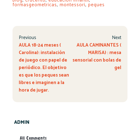
blog
,
crucerito
,
educación infantil
,
formasgeometricas
,
montessori
,
peques
Previous
Next
AULA 18-24 meses (
AULA CAMINANTES (
Carolina): instalación
MARISA) : mesa
de juego con papel de
sensorial con bolas de
periódico. El objetivo
gel
es que los peques sean
libres e imaginen a la
hora de jugar.
ADMIN
All Comments