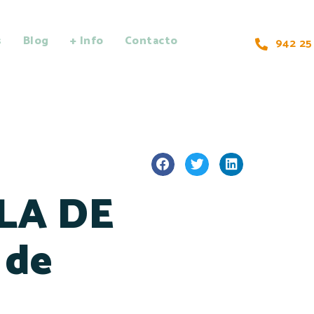
s
Blog
+ Info
Contacto
942 25
ULA DE
 de