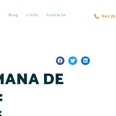
s
Blog
+ Info
Contacto
942 25
EMANA DE
:
s