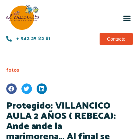
+ 942 25 82 81
Contacto
fotos
Protegido: VILLANCICO
AULA 2 AÑOS ( REBECA):
Ande ande la
marimorena… Al final se