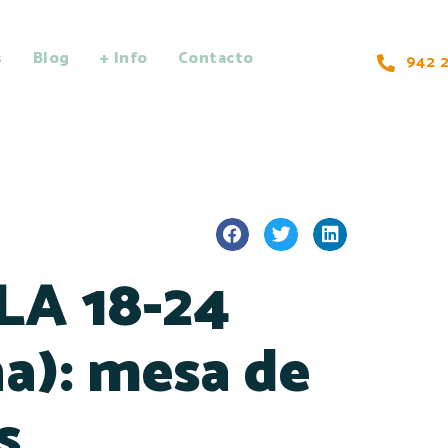
s
Blog
+ Info
Contacto
942 2
LA 18-24
a): mesa de
s