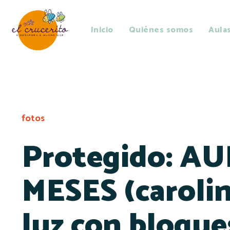
Inicio
Quiénes somos
Aula
fotos
Protegido: AU
MESES (carolin
luz con bloque