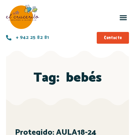
+ 942 25 82 81
Contacto
Tag:
bebés
Protegido: AULA18-24